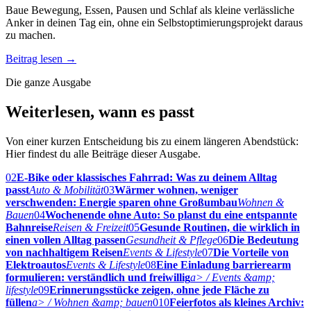
Baue Bewegung, Essen, Pausen und Schlaf als kleine verlässliche
Anker in deinen Tag ein, ohne ein Selbstoptimierungsprojekt daraus
zu machen.
Beitrag lesen
→
Die ganze Ausgabe
Weiterlesen, wann es passt
Von einer kurzen Entscheidung bis zu einem längeren Abendstück:
Hier findest du alle Beiträge dieser Ausgabe.
02
E-Bike oder klassisches Fahrrad: Was zu deinem Alltag
passt
Auto & Mobilität
03
Wärmer wohnen, weniger
verschwenden: Energie sparen ohne Großumbau
Wohnen &
Bauen
04
Wochenende ohne Auto: So planst du eine entspannte
Bahnreise
Reisen & Freizeit
05
Gesunde Routinen, die wirklich in
einen vollen Alltag passen
Gesundheit & Pflege
06
Die Bedeutung
von nachhaltigem Reisen
Events & Lifestyle
07
Die Vorteile von
Elektroautos
Events & Lifestyle
08
Eine Einladung barrierearm
formulieren: verständlich und freiwillig
a> / Events &amp;
lifestyle
09
Erinnerungsstücke zeigen, ohne jede Fläche zu
füllen
a> / Wohnen &amp; bauen
010
Feierfotos als kleines Archiv: