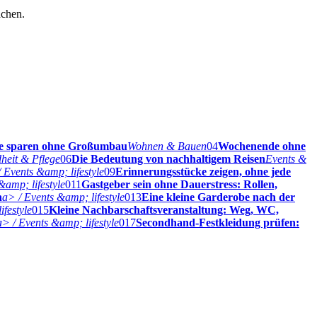
achen.
ie sparen ohne Großumbau
Wohnen & Bauen
04
Wochenende ohne
heit & Pflege
06
Die Bedeutung von nachhaltigem Reisen
Events &
 Events &amp; lifestyle
09
Erinnerungsstücke zeigen, ohne jede
&amp; lifestyle
011
Gastgeber sein ohne Dauerstress: Rollen,
n
a> / Events &amp; lifestyle
013
Eine kleine Garderobe nach der
ifestyle
015
Kleine Nachbarschaftsveranstaltung: Weg, WC,
a> / Events &amp; lifestyle
017
Secondhand-Festkleidung prüfen: