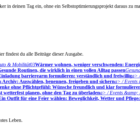
er in deinen Tag ein, ohne ein Selbstoptimierungsprojekt daraus zu m
r findest du alle Beiträge dieser Ausgabe.
uto & Mobilität
03
Wärmer wohnen, weniger verschwenden: Energ
esunde Routinen, die wirklich in einen vollen Alltag passen
Gesund
inladung barrierearm formulieren: verständlich und freiwillig
a> /
nes Archiv: Auswählen, benennen, freigeben und sichern
a> / Events 
enke ohne Pflichtgefühl: Wünsche freundlich und klar formuliere
st wetterfest planen, ohne den Tag zu überladen
a> / Events &amp; l
Ein Outfit für eine Feier wählen: Beweglichkeit, Wetter und Pflege
stes Leben.