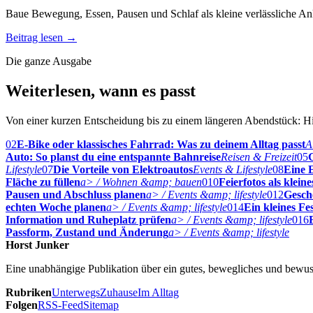
Baue Bewegung, Essen, Pausen und Schlaf als kleine verlässliche Ank
Beitrag lesen
→
Die ganze Ausgabe
Weiterlesen, wann es passt
Von einer kurzen Entscheidung bis zu einem längeren Abendstück: Hie
02
E-Bike oder klassisches Fahrrad: Was zu deinem Alltag passt
A
Auto: So planst du eine entspannte Bahnreise
Reisen & Freizeit
05
G
Lifestyle
07
Die Vorteile von Elektroautos
Events & Lifestyle
08
Eine E
Fläche zu füllen
a> / Wohnen &amp; bauen
010
Feierfotos als klei
Pausen und Abschluss planen
a> / Events &amp; lifestyle
012
Gesch
echten Woche planen
a> / Events &amp; lifestyle
014
Ein kleines Fe
Information und Ruheplatz prüfen
a> / Events &amp; lifestyle
016
Passform, Zustand und Änderung
a> / Events &amp; lifestyle
Horst Junker
Eine unabhängige Publikation über ein gutes, bewegliches und bewus
Rubriken
Unterwegs
Zuhause
Im Alltag
Folgen
RSS-Feed
Sitemap