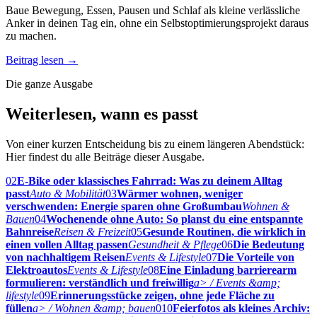
Baue Bewegung, Essen, Pausen und Schlaf als kleine verlässliche
Anker in deinen Tag ein, ohne ein Selbstoptimierungsprojekt daraus
zu machen.
Beitrag lesen
→
Die ganze Ausgabe
Weiterlesen, wann es passt
Von einer kurzen Entscheidung bis zu einem längeren Abendstück:
Hier findest du alle Beiträge dieser Ausgabe.
02
E-Bike oder klassisches Fahrrad: Was zu deinem Alltag
passt
Auto & Mobilität
03
Wärmer wohnen, weniger
verschwenden: Energie sparen ohne Großumbau
Wohnen &
Bauen
04
Wochenende ohne Auto: So planst du eine entspannte
Bahnreise
Reisen & Freizeit
05
Gesunde Routinen, die wirklich in
einen vollen Alltag passen
Gesundheit & Pflege
06
Die Bedeutung
von nachhaltigem Reisen
Events & Lifestyle
07
Die Vorteile von
Elektroautos
Events & Lifestyle
08
Eine Einladung barrierearm
formulieren: verständlich und freiwillig
a> / Events &amp;
lifestyle
09
Erinnerungsstücke zeigen, ohne jede Fläche zu
füllen
a> / Wohnen &amp; bauen
010
Feierfotos als kleines Archiv: