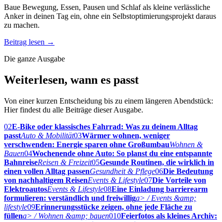
Baue Bewegung, Essen, Pausen und Schlaf als kleine verlässliche
Anker in deinen Tag ein, ohne ein Selbstoptimierungsprojekt daraus
zu machen.
Beitrag lesen
→
Die ganze Ausgabe
Weiterlesen, wann es passt
Von einer kurzen Entscheidung bis zu einem längeren Abendstück:
Hier findest du alle Beiträge dieser Ausgabe.
02
E-Bike oder klassisches Fahrrad: Was zu deinem Alltag
passt
Auto & Mobilität
03
Wärmer wohnen, weniger
verschwenden: Energie sparen ohne Großumbau
Wohnen &
Bauen
04
Wochenende ohne Auto: So planst du eine entspannte
Bahnreise
Reisen & Freizeit
05
Gesunde Routinen, die wirklich in
einen vollen Alltag passen
Gesundheit & Pflege
06
Die Bedeutung
von nachhaltigem Reisen
Events & Lifestyle
07
Die Vorteile von
Elektroautos
Events & Lifestyle
08
Eine Einladung barrierearm
formulieren: verständlich und freiwillig
a> / Events &amp;
lifestyle
09
Erinnerungsstücke zeigen, ohne jede Fläche zu
füllen
a> / Wohnen &amp; bauen
010
Feierfotos als kleines Archiv: