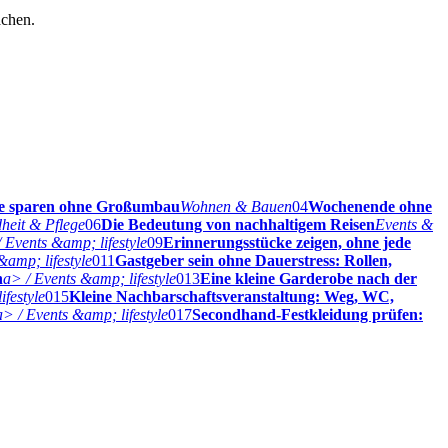
achen.
ie sparen ohne Großumbau
Wohnen & Bauen
04
Wochenende ohne
heit & Pflege
06
Die Bedeutung von nachhaltigem Reisen
Events &
 Events &amp; lifestyle
09
Erinnerungsstücke zeigen, ohne jede
&amp; lifestyle
011
Gastgeber sein ohne Dauerstress: Rollen,
n
a> / Events &amp; lifestyle
013
Eine kleine Garderobe nach der
ifestyle
015
Kleine Nachbarschaftsveranstaltung: Weg, WC,
a> / Events &amp; lifestyle
017
Secondhand-Festkleidung prüfen: