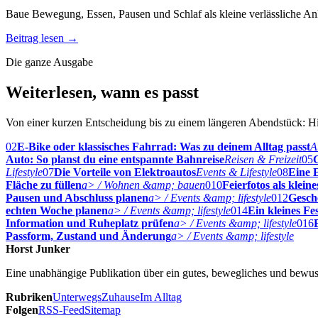
Baue Bewegung, Essen, Pausen und Schlaf als kleine verlässliche Ank
Beitrag lesen
→
Die ganze Ausgabe
Weiterlesen, wann es passt
Von einer kurzen Entscheidung bis zu einem längeren Abendstück: Hie
02
E-Bike oder klassisches Fahrrad: Was zu deinem Alltag passt
A
Auto: So planst du eine entspannte Bahnreise
Reisen & Freizeit
05
G
Lifestyle
07
Die Vorteile von Elektroautos
Events & Lifestyle
08
Eine E
Fläche zu füllen
a> / Wohnen &amp; bauen
010
Feierfotos als klei
Pausen und Abschluss planen
a> / Events &amp; lifestyle
012
Gesch
echten Woche planen
a> / Events &amp; lifestyle
014
Ein kleines Fe
Information und Ruheplatz prüfen
a> / Events &amp; lifestyle
016
Passform, Zustand und Änderung
a> / Events &amp; lifestyle
Horst Junker
Eine unabhängige Publikation über ein gutes, bewegliches und bewus
Rubriken
Unterwegs
Zuhause
Im Alltag
Folgen
RSS-Feed
Sitemap