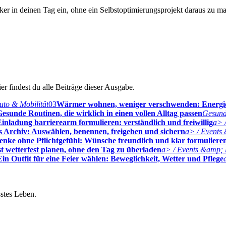
er in deinen Tag ein, ohne ein Selbstoptimierungsprojekt daraus zu m
r findest du alle Beiträge dieser Ausgabe.
uto & Mobilität
03
Wärmer wohnen, weniger verschwenden: Energ
esunde Routinen, die wirklich in einen vollen Alltag passen
Gesund
inladung barrierearm formulieren: verständlich und freiwillig
a> /
nes Archiv: Auswählen, benennen, freigeben und sichern
a> / Events 
enke ohne Pflichtgefühl: Wünsche freundlich und klar formuliere
st wetterfest planen, ohne den Tag zu überladen
a> / Events &amp; l
Ein Outfit für eine Feier wählen: Beweglichkeit, Wetter und Pflege
stes Leben.